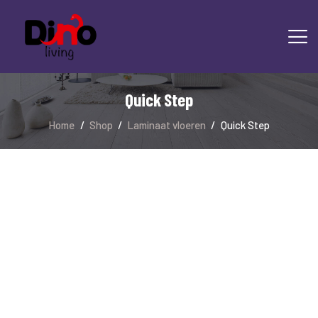
Quick Step
Home
Shop
Laminaat vloeren
Quick Step
HOME
LAMINAAT
PVC
TRAPRENOVATIE
TAPIJT
OVERIGE PRODUCTEN
DIENSTEN
CONTACT