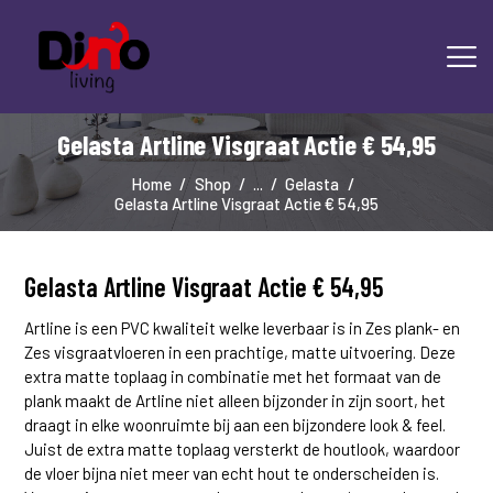
Gelasta Artline Visgraat Actie € 54,95
HOME
LAMINAAT
Home
Shop
...
Gelasta
Gelasta Artline Visgraat Actie € 54,95
PVC
TRAPRENOVATIE
TAPIJT
Gelasta Artline Visgraat Actie € 54,95
OVERIGE PRODUCTEN
Artline is een PVC kwaliteit welke leverbaar is in Zes plank- en
DIENSTEN
Zes visgraatvloeren in een prachtige, matte uitvoering. Deze
CONTACT
extra matte toplaag in combinatie met het formaat van de
plank maakt de Artline niet alleen bijzonder in zijn soort, het
draagt in elke woonruimte bij aan een bijzondere look & feel.
Juist de extra matte toplaag versterkt de houtlook, waardoor
de vloer bijna niet meer van echt hout te onderscheiden is.