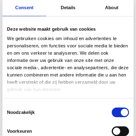
Artline
Artline
Consent
Details
About
Visgraat
Visgraat
register
register
2402
2400 Beige
Deze website maakt gebruik van cookies
We gebruiken cookies om inhoud en advertenties te
personaliseren, om functies voor sociale media te bieden
Interesse in dit product?
en om ons verkeer te analyseren. We delen ook
Beschrijf hieronder uw wensen of bel ons gerust op, wij
informatie over uw gebruik van onze site met onze
adviseren u graag.
sociale media-, advertentie- en analysepartners, die deze
kunnen combineren met andere informatie die u aan hen
0321 318 386
heeft verstrekt of die zij hebben verzameld door uw
gebruik van hun diensten.
Naam *
E-mailadres *
C
Noodzakelijk
o
n
s
Telefoonnummer
Onderwerp *
Voorkeuren
e