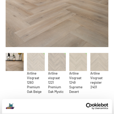
Artline
Artline
Artline
Artline
Visgraat
visgraat
Visgraat
Visgraat
1260
1221
1249
register
Premium
Premium
Supreme
2401
Oak Beige
Oak Mystic
Desert