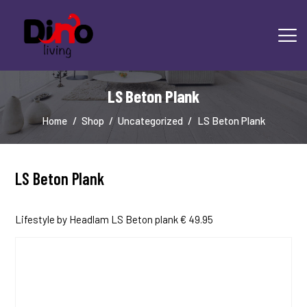
LS Beton Plank
HOME
LAMINAAT
Home
Shop
Uncategorized
LS Beton Plank
PVC
TRAPRENOVATIE
TAPIJT
LS Beton Plank
OVERIGE PRODUCTEN
DIENSTEN
Lifestyle by Headlam LS Beton plank € 49.95
CONTACT