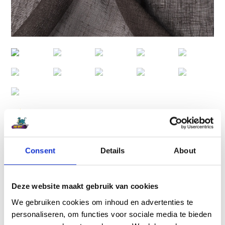
Interesse in dit product?
Beschrijf hieronder uw wensen of bel ons gerust op, wij
Consent
Details
About
adviseren u graag.
0321 318 386
Deze website maakt gebruik van cookies
We gebruiken cookies om inhoud en advertenties te
personaliseren, om functies voor sociale media te bieden
Naam *
E-mailadres *