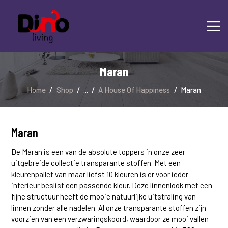
Maran
HOME
LAMINAAT
Home
Shop
...
A House Of Happiness
Maran
PVC
TRAPRENOVATIE
TAPIJT
Maran
OVERIGE PRODUCTEN
De Maran is een van de absolute toppers in onze zeer
DIENSTEN
uitgebreide collectie transparante stoffen. Met een
CONTACT
kleurenpallet van maar liefst 10 kleuren is er voor ieder
interieur beslist een passende kleur. Deze linnenlook met een
fijne structuur heeft de mooie natuurlijke uitstraling van
linnen zonder alle nadelen. Al onze transparante stoffen zijn
voorzien van een verzwaringskoord, waardoor ze mooi vallen