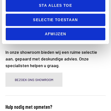
t
STA ALLES TOE
i
o
VERZENDEN
SELECTIE TOESTAAN
n
AFWIJZEN
Liever eerst bezichtigen?
In onze showroom bieden wij een ruime selectie
aan, gepaard met deskundige advies. Onze
specialisten helpen u graag.
BEZOEK ONS SHOWROOM
Hulp nodig met opmeten?