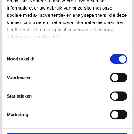
en om ons verkeer te analyseren. We delen ook
informatie over uw gebruik van onze site met onze
sociale media-, advertentie- en analysepartners, die deze
kunnen combineren met andere informatie die u aan hen
Telefoonnummer
Onderwerp *
heeft verstrekt of die zij hebben verzameld door uw
gebruik van hun diensten.
C
Bericht *
Noodzakelijk
o
n
s
Voorkeuren
e
n
t
Statistieken
S
e
Marketing
Hoeveel is 5 + 4? *
l
e
c