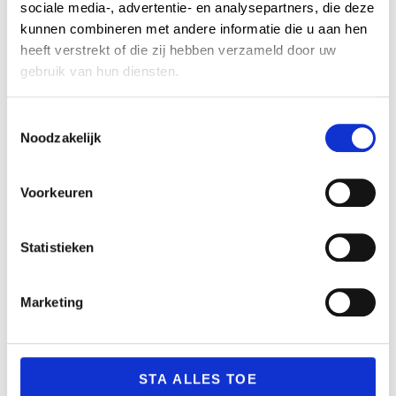
Telefoonnummer
Onderwerp *
sociale media-, advertentie- en analysepartners, die deze
kunnen combineren met andere informatie die u aan hen
heeft verstrekt of die zij hebben verzameld door uw
gebruik van hun diensten.
Bericht *
C
Noodzakelijk
o
n
s
Voorkeuren
e
n
t
Statistieken
S
Hoeveel is 5 + 4? *
e
Marketing
l
e
c
t
STA ALLES TOE
VERZENDEN
i