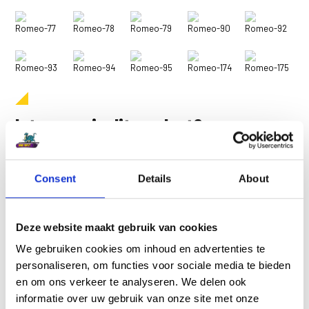
Romeo-77
Romeo-78
Romeo-79
Romeo-90
Romeo-92
Romeo-93
Romeo-94
Romeo-95
Romeo-174
Romeo-175
Interesse in dit product?
Beschrijf hieronder uw wensen of bel ons gerust op, wij
adviseren u graag.
Consent
Details
About
0321 318 386
Deze website maakt gebruik van cookies
Naam *
E-mailadres *
We gebruiken cookies om inhoud en advertenties te
personaliseren, om functies voor sociale media te bieden
en om ons verkeer te analyseren. We delen ook
informatie over uw gebruik van onze site met onze