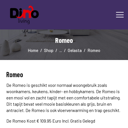
Romeo
HOME
LAMINAAT
Home
Shop
...
Gelasta
Romeo
PVC
TRAPRENOVATIE
TAPIJT
Romeo
OVERIGE PRODUCTEN
De Romeo is geschikt voor normaal woongebruik zoals
DIENSTEN
woonkamers, keukens, kinder- en hobbykamers. De Romeo is
CONTACT
een mooi vol en zacht tapijt met een comfortabele uitstraling.
Dit tapijt bevat veel mooie basiskleuren als grijs, bruin en
antraciet. De Romeo is ook vloerverwarming en trap geschikt.
De Romeo Kost € 109.95 Euro Incl. Gratis Gelegd