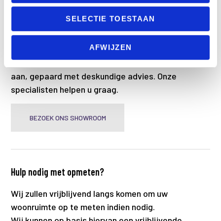
o
SELECTIE TOESTAAN
n
Liever eerst bezichtigen?
AFWIJZEN
In onze showroom bieden wij een ruime selectie
aan, gepaard met deskundige advies. Onze
specialisten helpen u graag.
BEZOEK ONS SHOWROOM
Hulp nodig met opmeten?
Wij zullen vrijblijvend langs komen om uw
woonruimte op te meten indien nodig.
Wij kunnen op basis hiervan een vrijblijvende