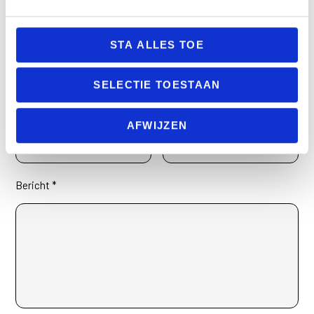
0321 318 386
e
c
t
STA ALLES TOE
Naam *
E-mailadres *
i
o
SELECTIE TOESTAAN
n
Telefoonnummer
Onderwerp *
AFWIJZEN
Bericht *