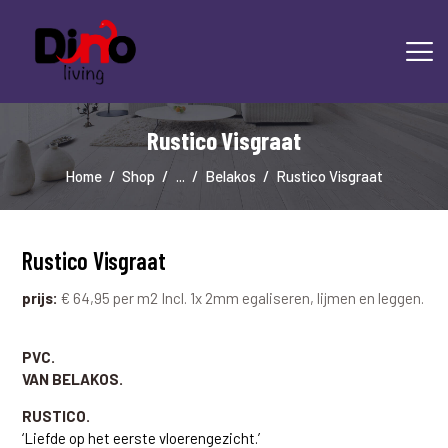
Rustico Visgraat
HOME
LAMINAAT
Home
Shop
...
Belakos
Rustico Visgraat
PVC
TRAPRENOVATIE
TAPIJT
Rustico Visgraat
OVERIGE PRODUCTEN
prijs:
€ 64,95 per m2 Incl. 1x 2mm egaliseren, lijmen en leggen.
DIENSTEN
CONTACT
PVC.
VAN BELAKOS.
RUSTICO.
‘Liefde op het eerste vloerengezicht.’