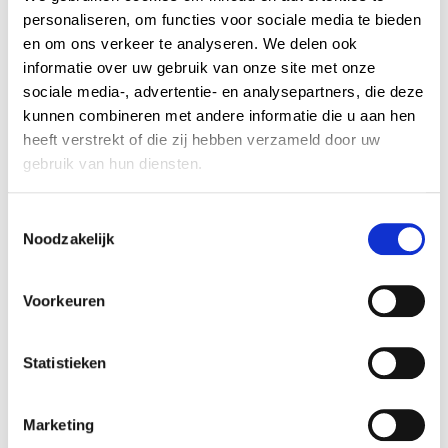
collectie-
collectie-
personaliseren, om functies voor sociale media te bieden
Rustico-
Rustico-
visgraat-30
visgraat-40
PVC-
PVC-
en om ons verkeer te analyseren. We delen ook
collectie-
collectie-
informatie over uw gebruik van onze site met onze
Rustico-
Rustico-
sociale media-, advertentie- en analysepartners, die deze
visgraat-10
visgraat-20
PVC-
kunnen combineren met andere informatie die u aan hen
collectie-
Rustico-
heeft verstrekt of die zij hebben verzameld door uw
visgraat-50
gebruik van hun diensten.
PVC-
C
collectie-
Noodzakelijk
o
Rustico-
visgraat-60
n
s
Voorkeuren
e
n
Interesse in dit product?
t
Statistieken
Beschrijf hieronder uw wensen of bel ons gerust op, wij
S
adviseren u graag.
e
Marketing
l