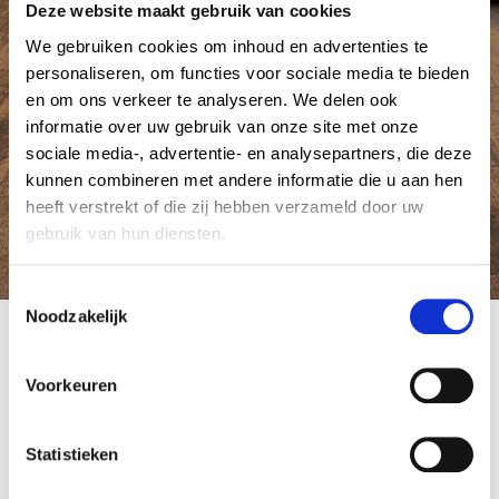
Deze website maakt gebruik van cookies
We gebruiken cookies om inhoud en advertenties te
personaliseren, om functies voor sociale media te bieden
en om ons verkeer te analyseren. We delen ook
informatie over uw gebruik van onze site met onze
sociale media-, advertentie- en analysepartners, die deze
kunnen combineren met andere informatie die u aan hen
heeft verstrekt of die zij hebben verzameld door uw
gebruik van hun diensten.
C
Noodzakelijk
o
Quick Step Eligna
n
16 mei 2015
by Admin Tapijt
s
Voorkeuren
e
n
Berichtnavigatie
Published in
Previous
t
Statistieken
Laminaat Quick Step Eligna
post:
S
15 februari 2015