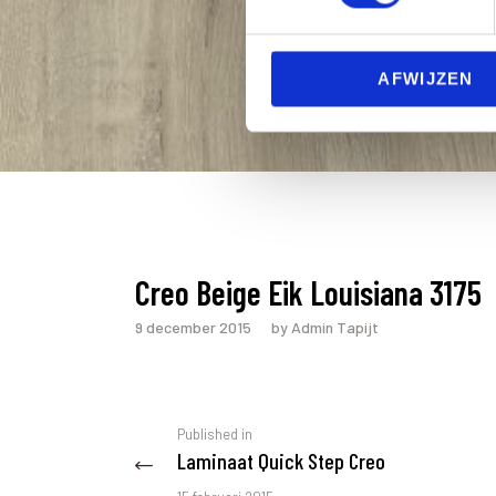
s
e
n
AFWIJZEN
t
S
e
l
e
c
t
i
Creo Beige Eik Louisiana 3175
o
n
9 december 2015
by Admin Tapijt
Berichtnavigatie
Previous
Published in
Laminaat Quick Step Creo
post: