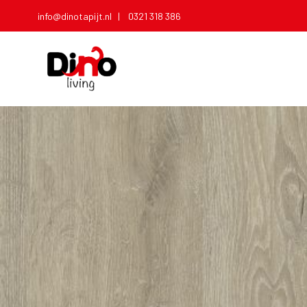
info@dinotapijt.nl |
0321 318 386
T