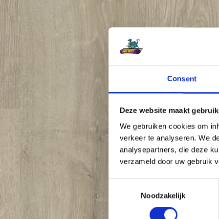
Consent
Deze website maakt gebruik
We gebruiken cookies om inho
verkeer te analyseren. We de
analysepartners, die deze ku
verzameld door uw gebruik v
C
Noodzakelijk
o
n