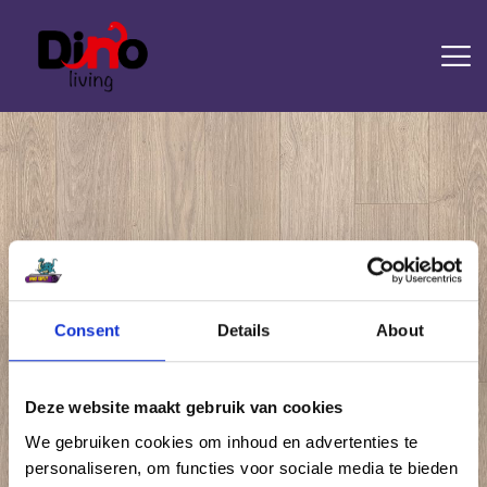
HOME
LAMINAAT
PVC
TRAPRENOVATIE
TAPIJT
OVERIGE PRODUCTEN
Attachment: Eligna Eik Lichtgrijs Natuurvernist
Consent
Details
About
UM1304
DIENSTEN
CONTACT
Home
Laminaat Quick Step Eligna
Attachment: Eligna Eik Lichtgrijs...
Deze website maakt gebruik van cookies
We gebruiken cookies om inhoud en advertenties te
personaliseren, om functies voor sociale media te bieden