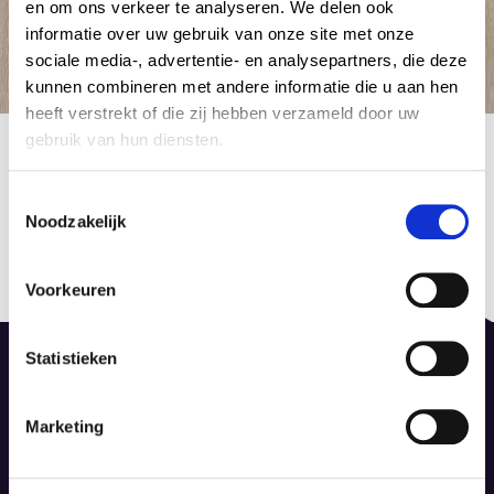
en om ons verkeer te analyseren. We delen ook
informatie over uw gebruik van onze site met onze
sociale media-, advertentie- en analysepartners, die deze
kunnen combineren met andere informatie die u aan hen
heeft verstrekt of die zij hebben verzameld door uw
Eligna Eik Lichtgrijs Natuurvernist UM1304
gebruik van hun diensten.
11 december 2015
by Admin Tapijt
C
Noodzakelijk
o
Berichtnavigatie
n
Published in
Previous
s
Laminaat Quick Step Eligna
post:
Voorkeuren
e
15 februari 2015
n
t
Statistieken
S
e
Marketing
l
De Dieze 52, 8253 PS Dronten
e
info@dinotapijt.nl
c