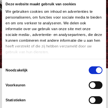
Deze website maakt gebruik van cookies
We gebruiken cookies om inhoud en advertenties te
personaliseren, om functies voor sociale media te bieden
en om ons verkeer te analyseren. We delen ook
informatie over uw gebruik van onze site met onze
sociale media-, advertentie- en analysepartners, die deze
kunnen combineren met andere informatie die u aan hen
heeft verstrekt of die zij hebben verzameld door uw
gebruik van hun diensten.
C
Noodzakelijk
o
Karpet Vintage
n
17 februari 2016
by Admin Tapijt
s
Voorkeuren
e
n
Berichtnavigatie
Published in
Previous
t
Statistieken
Karpet
post:
S