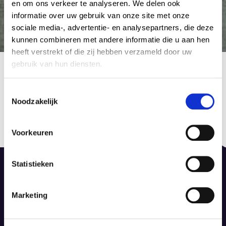
en om ons verkeer te analyseren. We delen ook
informatie over uw gebruik van onze site met onze
sociale media-, advertentie- en analysepartners, die deze
kunnen combineren met andere informatie die u aan hen
heeft verstrekt of die zij hebben verzameld door uw
Aurelia 79 Rock
gebruik van hun diensten.
15 december 2020
by Admin Tapijt
C
Noodzakelijk
o
Berichtnavigatie
n
Published in
Previous
s
Aurelia
post:
Voorkeuren
e
15 december 2020
n
t
Statistieken
S
e
Marketing
l
De Dieze 52, 8253 PS Dronten
e
info@dinotapijt.nl
c