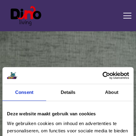
HOME
LAMINAAT
PVC
TRAPRENOVATIE
TAPIJT
OVERIGE PRODUCTEN
Consent
Details
About
Attachment: Aurelia 79 Rock
DIENSTEN
CONTACT
Home
Aurelia
Attachment: Aurelia 79 Rock
Deze website maakt gebruik van cookies
We gebruiken cookies om inhoud en advertenties te
personaliseren, om functies voor sociale media te bieden