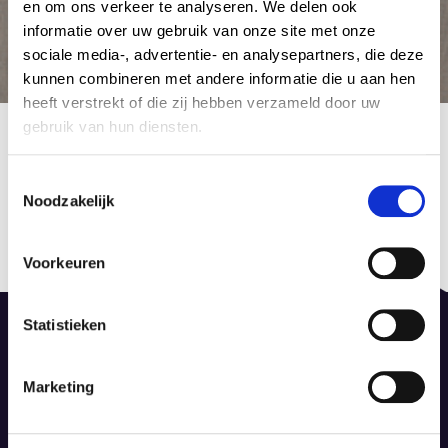
en om ons verkeer te analyseren. We delen ook
informatie over uw gebruik van onze site met onze
sociale media-, advertentie- en analysepartners, die deze
kunnen combineren met andere informatie die u aan hen
heeft verstrekt of die zij hebben verzameld door uw
Rose Uniclic 4585
gebruik van hun diensten.
16 januari 2024
by Admin Tapijt
C
Noodzakelijk
o
Berichtnavigatie
n
Published in
Previous
s
de Rose
post:
Voorkeuren
e
16 januari 2024
n
t
Statistieken
S
e
Marketing
l
De Dieze 52, 8253 PS Dronten
e
info@dinotapijt.nl
c