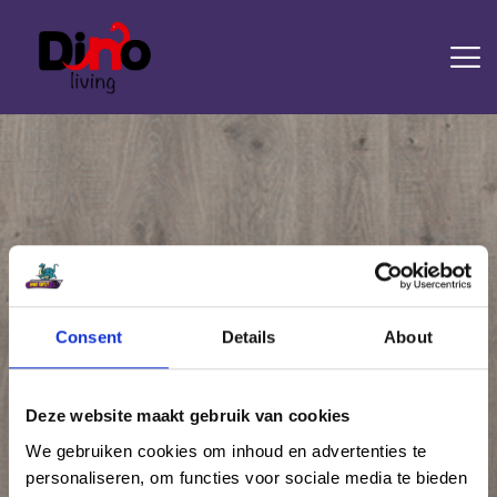
HOME
LAMINAAT
PVC
TRAPRENOVATIE
TAPIJT
OVERIGE PRODUCTEN
Consent
Details
About
Attachment: Rose Uniclic 4585
DIENSTEN
CONTACT
Home
de Rose
Attachment: Rose Uniclic 4585
Deze website maakt gebruik van cookies
We gebruiken cookies om inhoud en advertenties te
personaliseren, om functies voor sociale media te bieden