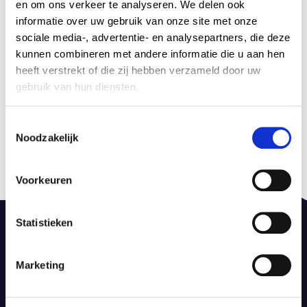
en om ons verkeer te analyseren. We delen ook
informatie over uw gebruik van onze site met onze
sociale media-, advertentie- en analysepartners, die deze
kunnen combineren met andere informatie die u aan hen
heeft verstrekt of die zij hebben verzameld door uw
Rose Wide Hydro 5475
gebruik van hun diensten.
16 januari 2024
by Admin Tapijt
C
Noodzakelijk
o
Berichtnavigatie
n
Published in
Previous
s
de Rose Wide Hydro
post:
Voorkeuren
e
16 januari 2024
n
t
Statistieken
S
e
Marketing
l
De Dieze 52, 8253 PS Dronten
e
info@dinotapijt.nl
c