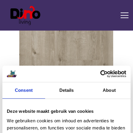
HOME
LAMINAAT
PVC
TRAPRENOVATIE
TAPIJT
OVERIGE PRODUCTEN
Consent
Details
About
Attachment: Rose Wide Hydro 5475
DIENSTEN
CONTACT
Home
de Rose Wide Hydro
Attachment: Rose Wide Hydro 5475
Deze website maakt gebruik van cookies
We gebruiken cookies om inhoud en advertenties te
personaliseren, om functies voor sociale media te bieden