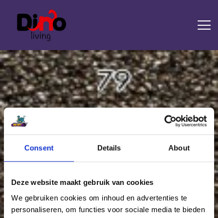
HOME
LAMINAAT
PVC
TRAPRENOVATIE
TAPIJT
OVERIGE PRODUCTEN
Consent
Details
About
Attachment: Diamond 79
DIENSTEN
CONTACT
Home
Tapijt Diamond
Attachment: Diamond 79
Deze website maakt gebruik van cookies
We gebruiken cookies om inhoud en advertenties te
personaliseren, om functies voor sociale media te bieden