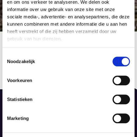
en om ons verkeer te analyseren. We delen ook
informatie over uw gebruik van onze site met onze
sociale media-, advertentie- en analysepartners, die deze
kunnen combineren met andere informatie die u aan hen
heeft verstrekt of die zij hebben verzameld door uw
Diamond 79
gebruik van hun diensten.
16 januari 2024
by Admin Tapijt
C
Noodzakelijk
o
Berichtnavigatie
n
Published in
Previous
s
Tapijt Diamond
post:
Voorkeuren
e
16 januari 2024
n
t
Statistieken
S
e
Marketing
l
De Dieze 52, 8253 PS Dronten
e
info@dinotapijt.nl
c