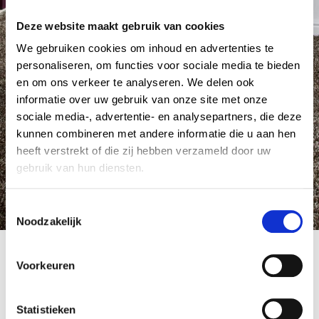
Home
Tapijt Emerald
Attachment: Belakos Emerald
Deze website maakt gebruik van cookies
We gebruiken cookies om inhoud en advertenties te
personaliseren, om functies voor sociale media te bieden
en om ons verkeer te analyseren. We delen ook
informatie over uw gebruik van onze site met onze
sociale media-, advertentie- en analysepartners, die deze
kunnen combineren met andere informatie die u aan hen
heeft verstrekt of die zij hebben verzameld door uw
gebruik van hun diensten.
C
Noodzakelijk
o
n
Belakos Emerald
s
Voorkeuren
16 januari 2024
by Admin Tapijt
e
n
t
Statistieken