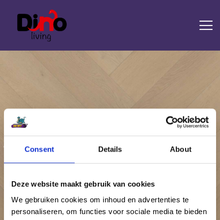
HOME
LAMINAAT
PVC
TRAPRENOVATIE
TAPIJT
OVERIGE PRODUCTEN
Attachment: Belakos-PVC-Palazzo-visgraatXL-
Consent
Details
About
77
DIENSTEN
CONTACT
Home
Palazzo Visgraat XL
Attachment: Belakos-PVC-Palazzo-visgraatXL-77
Deze website maakt gebruik van cookies
We gebruiken cookies om inhoud en advertenties te
personaliseren, om functies voor sociale media te bieden