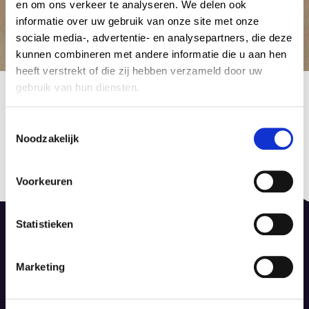
en om ons verkeer te analyseren. We delen ook
informatie over uw gebruik van onze site met onze
sociale media-, advertentie- en analysepartners, die deze
kunnen combineren met andere informatie die u aan hen
heeft verstrekt of die zij hebben verzameld door uw
Belakos-PVC-Palazzo-visgraatXL-77
gebruik van hun diensten.
23 mei 2024
by Admin Tapijt
C
Noodzakelijk
o
Berichtnavigatie
n
Published in
Previous
s
Palazzo Visgraat XL
post:
Voorkeuren
e
23 mei 2024
n
t
Statistieken
S
e
Marketing
l
De Dieze 52, 8253 PS Dronten
e
info@dinotapijt.nl
c