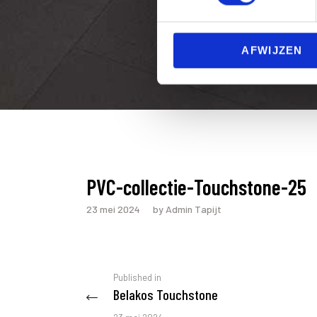
s
e
n
AFWIJZEN
t
S
e
l
e
c
t
i
PVC-collectie-Touchstone-25
o
n
23 mei 2024
by Admin Tapijt
Berichtnavigatie
Previous
Published in
Belakos Touchstone
post: