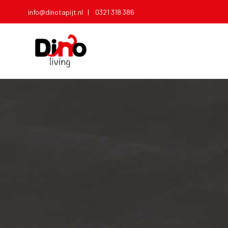
info@dinotapijt.nl |
0321 318 386
T