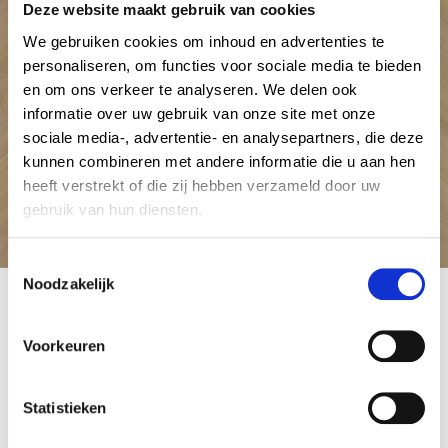
Deze website maakt gebruik van cookies
We gebruiken cookies om inhoud en advertenties te
personaliseren, om functies voor sociale media te bieden
en om ons verkeer te analyseren. We delen ook
informatie over uw gebruik van onze site met onze
sociale media-, advertentie- en analysepartners, die deze
kunnen combineren met andere informatie die u aan hen
heeft verstrekt of die zij hebben verzameld door uw
gebruik van hun diensten.
C
Noodzakelijk
o
Oakland_Visgraat_6200
n
27 mei 2024
by Admin Tapijt
s
Voorkeuren
e
n
Berichtnavigatie
Published in
Previous
t
Statistieken
Gelasta Oakland Visgraat
post:
S
27 mei 2024