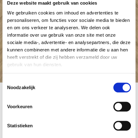
Deze website maakt gebruik van cookies
We gebruiken cookies om inhoud en advertenties te
personaliseren, om functies voor sociale media te bieden
en om ons verkeer te analyseren. We delen ook
informatie over uw gebruik van onze site met onze
sociale media-, advertentie- en analysepartners, die deze
kunnen combineren met andere informatie die u aan hen
heeft verstrekt of die zij hebben verzameld door uw
gebruik van hun diensten.
C
Noodzakelijk
o
Oakland_Visgraat_6204
n
27 mei 2024
by Admin Tapijt
s
Voorkeuren
e
n
Berichtnavigatie
Published in
Previous
t
Statistieken
Gelasta Oakland Visgraat
post:
S
27 mei 2024