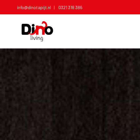
info@dinotapijt.nl |
0321 318 386
T