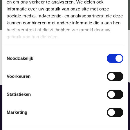
en om ons verkeer te analyseren. We delen ook
informatie over uw gebruik van onze site met onze
sociale media-, advertentie- en analysepartners, die deze
kunnen combineren met andere informatie die u aan hen
heeft verstrekt of die zij hebben verzameld door uw
272315
gebruik van hun diensten.
15 februari 2015
by Admin Tapijt
C
Noodzakelijk
o
Berichtnavigatie
n
Published in
Previous
s
Piet Boon
post:
Voorkeuren
e
15 februari 2015
n
t
Statistieken
S
e
Marketing
l
De Dieze 52, 8253 PS Dronten
e
info@dinotapijt.nl
c