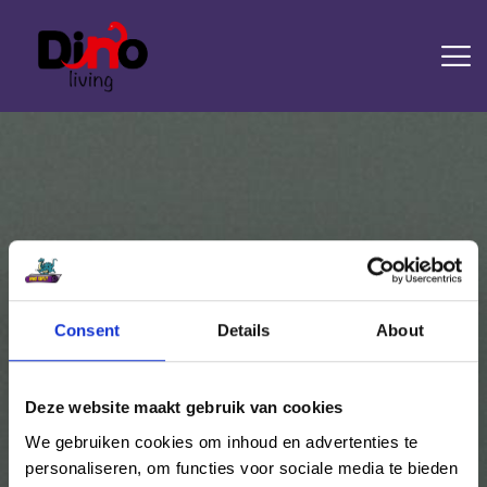
HOME
LAMINAAT
PVC
TRAPRENOVATIE
TAPIJT
OVERIGE PRODUCTEN
Consent
Details
About
Attachment: 272315
DIENSTEN
CONTACT
Home
Piet Boon
Attachment: 272315
Deze website maakt gebruik van cookies
We gebruiken cookies om inhoud en advertenties te
personaliseren, om functies voor sociale media te bieden