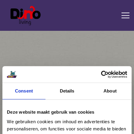
HOME
LAMINAAT
PVC
TRAPRENOVATIE
TAPIJT
OVERIGE PRODUCTEN
Consent
Details
About
Attachment: 5880553
DIENSTEN
CONTACT
Home
Piet Boon
Attachment: 5880553
Deze website maakt gebruik van cookies
We gebruiken cookies om inhoud en advertenties te
personaliseren, om functies voor sociale media te bieden