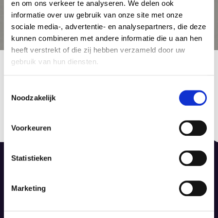
en om ons verkeer te analyseren. We delen ook
informatie over uw gebruik van onze site met onze
sociale media-, advertentie- en analysepartners, die deze
kunnen combineren met andere informatie die u aan hen
heeft verstrekt of die zij hebben verzameld door uw
5880553
gebruik van hun diensten.
15 februari 2015
by Admin Tapijt
C
Noodzakelijk
o
Berichtnavigatie
n
Published in
Previous
s
Piet Boon
post:
Voorkeuren
e
15 februari 2015
n
t
Statistieken
S
e
Marketing
l
De Dieze 52, 8253 PS Dronten
e
info@dinotapijt.nl
c