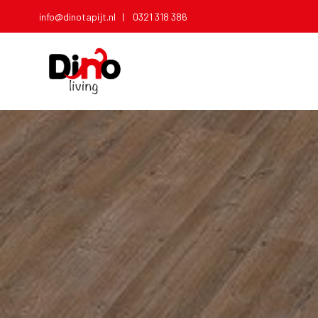
info@dinotapijt.nl |
0321 318 386
T