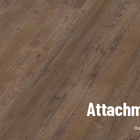
Attachm
H