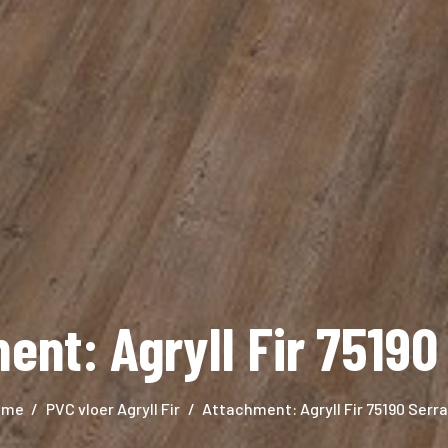
ent: Agryll Fir 75190
ome
PVC vloer Agryll Fir
Attachment: Agryll Fir 75190 Serr