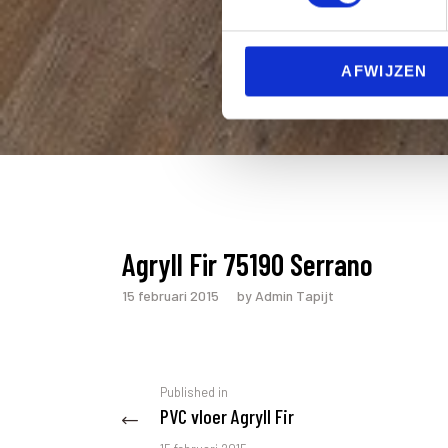
s
e
n
AFWIJZEN
t
S
e
l
e
c
t
i
Agryll Fir 75190 Serrano
o
n
15 februari 2015
by Admin Tapijt
Berichtnavigatie
Previous
Published in
PVC vloer Agryll Fir
post: