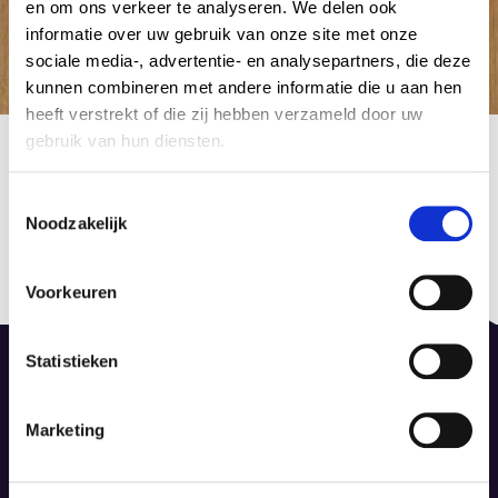
en om ons verkeer te analyseren. We delen ook
informatie over uw gebruik van onze site met onze
sociale media-, advertentie- en analysepartners, die deze
kunnen combineren met andere informatie die u aan hen
heeft verstrekt of die zij hebben verzameld door uw
9365996
gebruik van hun diensten.
15 februari 2015
by Admin Tapijt
C
Noodzakelijk
o
Berichtnavigatie
n
Published in
Previous
s
Laminaat Quick Step Creo
post:
Voorkeuren
e
15 februari 2015
n
t
Statistieken
S
e
Marketing
l
De Dieze 52, 8253 PS Dronten
e
info@dinotapijt.nl
c