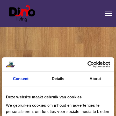
HOME
LAMINAAT
PVC
TRAPRENOVATIE
TAPIJT
OVERIGE PRODUCTEN
Consent
Details
About
Attachment: 9365996
DIENSTEN
CONTACT
Home
Laminaat Quick Step Creo
Attachment: 9365996
Deze website maakt gebruik van cookies
We gebruiken cookies om inhoud en advertenties te
personaliseren, om functies voor sociale media te bieden