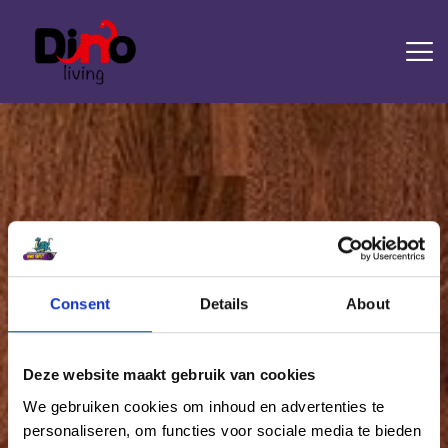
HOME
LAMINAAT
PVC
TRAPRENOVATIE
TAPIJT
OVERIGE PRODUCTEN
Consent
Details
About
Attachment: 4697677
DIENSTEN
CONTACT
Home
Laminaat Quick Step Eligna
Attachment: 4697677
Deze website maakt gebruik van cookies
We gebruiken cookies om inhoud en advertenties te
personaliseren, om functies voor sociale media te bieden