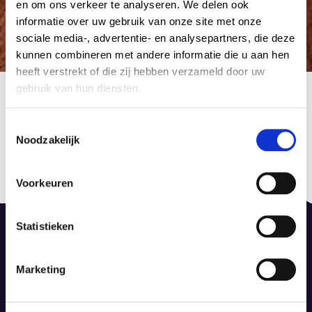
en om ons verkeer te analyseren. We delen ook
informatie over uw gebruik van onze site met onze
sociale media-, advertentie- en analysepartners, die deze
kunnen combineren met andere informatie die u aan hen
heeft verstrekt of die zij hebben verzameld door uw
4697677
gebruik van hun diensten.
15 februari 2015
by Admin Tapijt
C
Noodzakelijk
o
Berichtnavigatie
n
Published in
Previous
s
Laminaat Quick Step Eligna
post:
Voorkeuren
e
15 februari 2015
n
t
Statistieken
S
e
Marketing
l
De Dieze 52, 8253 PS Dronten
e
info@dinotapijt.nl
c