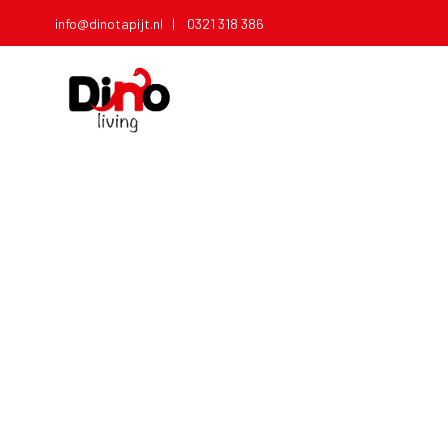
info@dinotapijt.nl |
0321 318 386
T