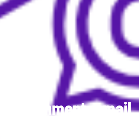
Attachment: email
Home
Contact
Attachment: email