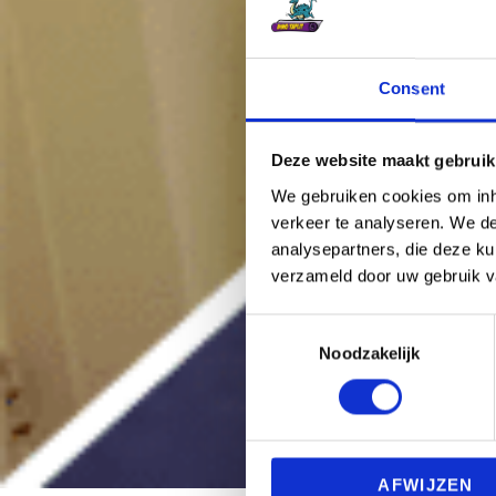
Consent
Deze website maakt gebruik
We gebruiken cookies om inho
verkeer te analyseren. We de
analysepartners, die deze ku
verzameld door uw gebruik v
C
Noodzakelijk
o
n
s
e
n
AFWIJZEN
t