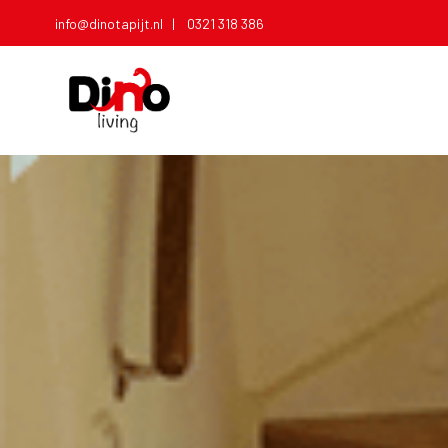
info@dinotapijt.nl |
0321 318 386
T