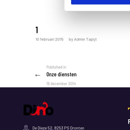
S
e
l
e
1
c
10 februari 2015
by Admin Tapijt
t
i
o
n
Berichtnavigatie
Previous
Published in
Onze diensten
post:
19 december 2014
De Dieze 52, 8253 PS Dronten