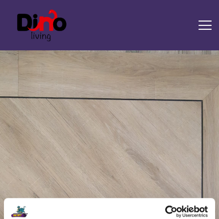
HOME
LAMINAAT
PVC
TRAPRENOVATIE
TAPIJT
OVERIGE PRODUCTEN
DIENSTEN
CONTACT