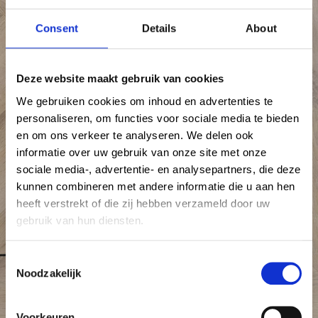
Attachment: visgraat 3
Consent
Details
About
Home
PVC vloeren in Visgraatvorm
Attachment: visgraat 3
Deze website maakt gebruik van cookies
We gebruiken cookies om inhoud en advertenties te
personaliseren, om functies voor sociale media te bieden
en om ons verkeer te analyseren. We delen ook
informatie over uw gebruik van onze site met onze
sociale media-, advertentie- en analysepartners, die deze
kunnen combineren met andere informatie die u aan hen
heeft verstrekt of die zij hebben verzameld door uw
gebruik van hun diensten.
C
Noodzakelijk
o
n
s
Voorkeuren